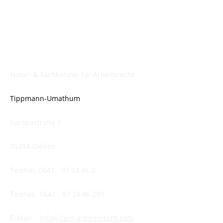
Notar- & Fachkanzlei für Arbeitsrecht
Tippmann-Umathum
Europastraße 3
35394 Gießen
Telefon:
0641 - 97 24 46 0
Telefax:
0641 - 97 24 46 299
E-Mail:
info@dein-arbeitsrecht.com