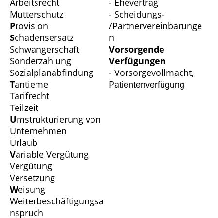
Arbeitsrecht
- Ehevertrag
Mutterschutz
- Scheidungs-
P
rovision
/Partnervereinbarunge
S
chadensersatz
n
Schwangerschaft
Vorsorgende
Sonderzahlung
Verfügungen
Sozialplanabfindung
- Vorsorgevollmacht,
T
antieme
Pa
tientenverfügung
Tarifrecht
Teilzeit
U
mstrukturierung von
Unternehmen
Urlaub
V
ariable Vergütung
Vergütung
Versetzung
W
eisung
Weiterbeschäftigungsa
nspruch