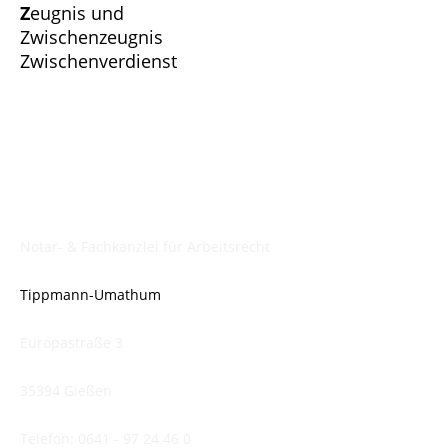
Z
eugnis und
Zwischenzeugnis
Zwischenverdienst
Notar- & Fachkanzlei für Arbeitsrecht
Tippmann-Umathum
Europastraße 3
35394 Gießen
Telefon:
0641 - 97 24 46 0