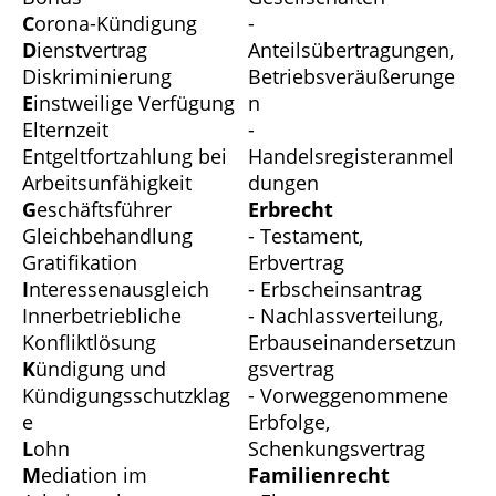
C
orona-Kündigung
-
D
ienstvertrag
Anteilsübertragungen,
Diskriminierung
Betriebsveräußerunge
E
instweilige Verfügung
n
Elternzeit
-
Entgeltfortzahlung bei
Handelsregisteranmel
Arbeitsunfähigkeit
dungen
G
eschäftsführer
Erbrecht
Gleichbehandlung
- Testament,
Gratifikation
Erbvertrag
I
nteressenausgleich
- Erbscheinsantrag
Innerbetriebliche
- Nachlassverteilung,
Konfliktlösung
Erbauseinandersetzun
K
ündigung und
gsvertrag
Kündigungsschutzklag
- Vorweggenommene
e
Erbfolge,
L
ohn
Schenkungsvertrag
M
ediation im
Familienrecht