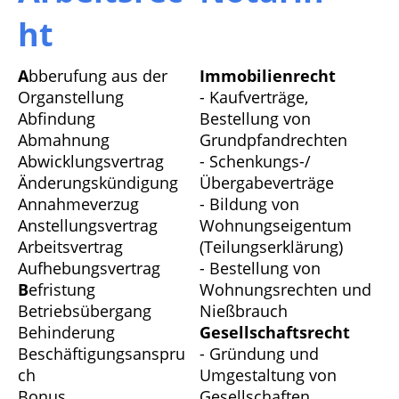
ht
A
bberufung aus der
Immobilienrecht
Organstellung
- Kaufverträge,
Abfindung
Bestellung von
Abmahnung
Grundpfandrechten
Abwicklungsvertrag
- Schenkungs-/
Änderungskündigung
Übergabeverträge
Annahmeverzug
- Bildung von
Anstellungsvertrag
Wohnungseigentum
Arbeitsvertrag
(Teilungserklärung)
Aufhebungsvertrag
- Bestellung von
B
efristung
Wohnungsrechten und
Betriebsübergang
Nießbrauch
Behinderung
Gesellschaftsrecht
Beschäftigungsanspru
- Gründung und
ch
Umgestaltung von
Bonus
Gesellschaften